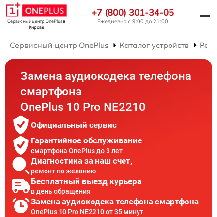
+7 (800) 301-34-05
Ежедневно с 9:00 до 21:00
Сервисный центр OnePlus
в
Кирове
Сервисный центр OnePlus
Каталог устройств
Рем
Замена аудиокодека телефона
смартфона
OnePlus 10 Pro NE2210
Официальный сервис
Гарантийное обслуживание
смартфона OnePlus до 3 лет
Диагностика за наш счет,
ремонт по желанию
Бесплатный выезд курьера
в день обращения
Замена аудиокодека телефона смартфона
OnePlus 10 Pro NE2210 от 35 минут