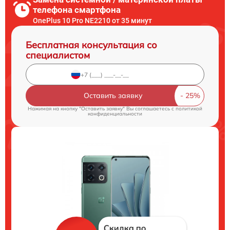
телефона смартфона
OnePlus 10 Pro NE2210 от 35 минут
Бесплатная консультация со
специалистом
Оставить заявку
Нажимая на кнопку "Оставить заявку" Вы соглашаетесь c
политикой
конфиденциальности
Скидка по