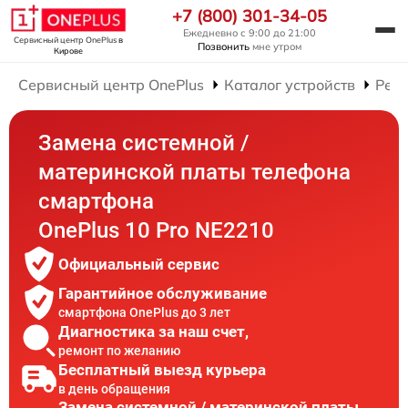
+7 (800) 301-34-05
Ежедневно с 9:00 до 21:00
Сервисный центр OnePlus
в
Позвонить
мне утром
Кирове
Сервисный центр OnePlus
Каталог устройств
Рем
Замена системной /
материнской платы телефона
смартфона
OnePlus 10 Pro NE2210
Официальный сервис
Гарантийное обслуживание
смартфона OnePlus до 3 лет
Диагностика за наш счет,
ремонт по желанию
Бесплатный выезд курьера
в день обращения
Замена системной / материнской платы