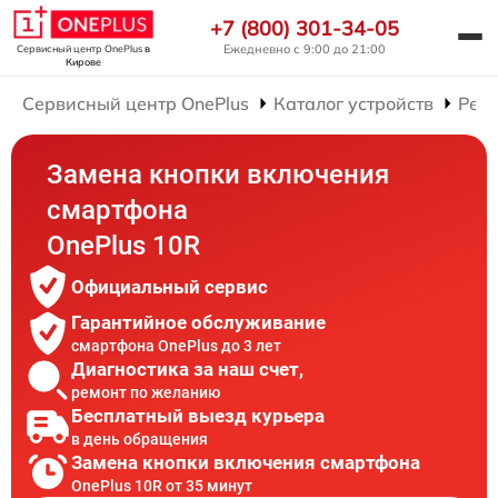
+7 (800) 301-34-05
Ежедневно с 9:00 до 21:00
Сервисный центр OnePlus
в
Кирове
Сервисный центр OnePlus
Каталог устройств
Рем
Замена кнопки включения
смартфона
OnePlus 10R
Официальный сервис
Гарантийное обслуживание
смартфона OnePlus до 3 лет
Диагностика за наш счет,
ремонт по желанию
Бесплатный выезд курьера
в день обращения
Замена кнопки включения смартфона
OnePlus 10R от 35 минут