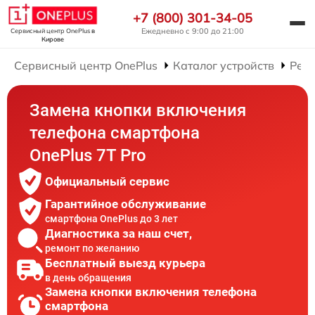
+7 (800) 301-34-05
Ежедневно с 9:00 до 21:00
Сервисный центр OnePlus
в
Кирове
Сервисный центр OnePlus
Каталог устройств
Рем
Замена кнопки включения
телефона смартфона
OnePlus 7T Pro
Официальный сервис
Гарантийное обслуживание
смартфона OnePlus до 3 лет
Диагностика за наш счет,
ремонт по желанию
Бесплатный выезд курьера
в день обращения
Замена кнопки включения телефона
смартфона