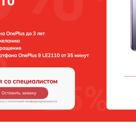
110
а OnePlus до 3 лет
 желанию
бращения
артфона
OnePlus 9 LE2110 от 35 минут
я со специалистом
Оставить заявку
есь c
политикой конфиденциальности