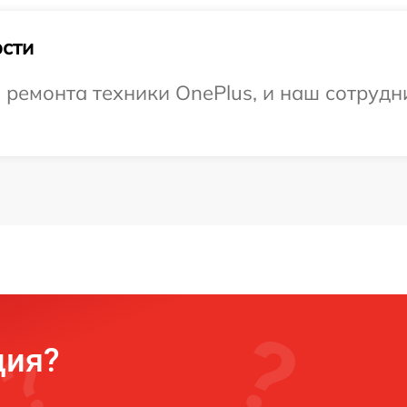
сти
емонта техники OnePlus, и наш сотрудни
ция?