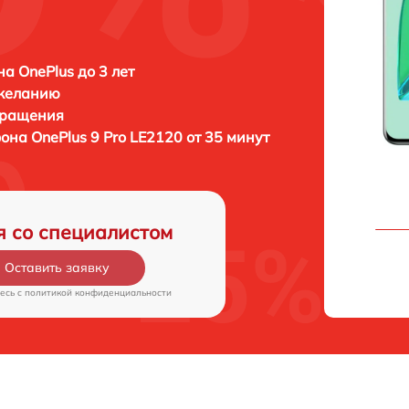
а OnePlus до 3 лет
 желанию
бращения
фона
OnePlus 9 Pro LE2120 от 35 минут
я со специалистом
Оставить заявку
есь c
политикой конфиденциальности