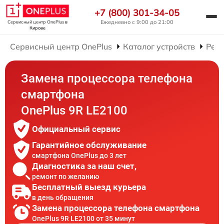
+7 (800) 301-34-05
Ежедневно с 9:00 до 21:00
Сервисный центр OnePlus
в
Кирове
Сервисный центр OnePlus
Каталог устройств
Рем
Замена процессора телефона
смартфона
OnePlus 9R LE2100
Официальный сервис
Гарантийное обслуживание
смартфона OnePlus до 3 лет
Диагностика за наш счет,
ремонт по желанию
Бесплатный выезд курьера
в день обращения
Замена процессора телефона смартфона
OnePlus 9R LE2100 от 35 минут