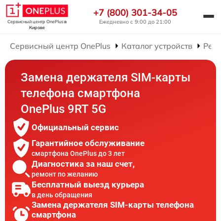
+7 (800) 301-34-05
Ежедневно с 9:00 до 21:00
Сервисный центр OnePlus
в
Кирове
Сервисный центр OnePlus
Каталог устройств
Рем
Замена держателя SIM-карты
телефона смартфона
OnePlus 9RT 5G
Официальный сервис
Гарантийное обслуживание
смартфона OnePlus до 3 лет
Диагностика за наш счет,
ремонт по желанию
Бесплатный выезд курьера
в день обращения
Замена держателя SIM-карты телефона
смартфона