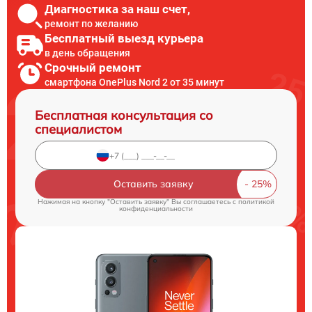
Диагностика за наш счет,
ремонт по желанию
Бесплатный выезд курьера
в день обращения
Срочный ремонт
смартфона OnePlus Nord 2 от 35 минут
Бесплатная консультация со
специалистом
Оставить заявку
Нажимая на кнопку "Оставить заявку" Вы соглашаетесь c
политикой
конфиденциальности