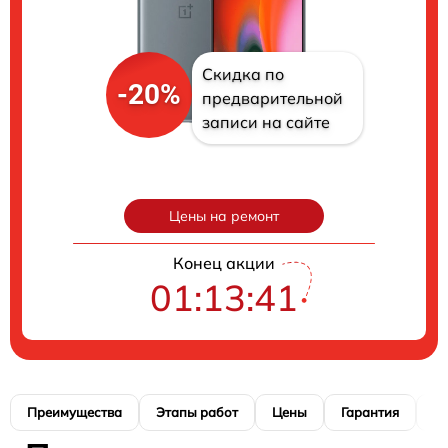
Скидка по
-20%
предварительной
записи на сайте
Цены на ремонт
Конец акции
01:13:40
Преимущества
Этапы работ
Цены
Гарантия
М