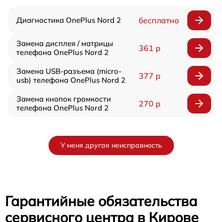
Диагностика OnePlus Nord 2
бесплатно
Замена дисплея / матрицы
361 р
телефона OnePlus Nord 2
Замена USB-разъема (micro-
377 р
usb) телефона OnePlus Nord 2
Замена кнопок громкости
270 р
телефона OnePlus Nord 2
У меня другая неисправность
Гарантийные обязательства
сервисного центра в Кирове