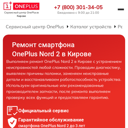
+7 (800) 301-34-05
Ежедневно с 9:00 до 21:00
Сервисный центр OnePlus
в
Кирове
Сервисный центр OnePlus
Каталог устройств
Рем
Ремонт смартфона
OnePlus Nord 2 в Кирове
Выполняем ремонт OnePlus Nord 2 в Кирове с устранением
неисправностей любой сложности. Проводим диагностику,
выявляем причины поломки, заменяем неисправные
детали и восстанавливаем работоспособность устройства.
Используем оригинальные или рекомендованные
производителем запчасти, после ремонта выполняем
проверку всех функций и предоставляем гарантию.
Официальный сервис
Гарантийное обслуживание
смартфона OnePlus Nord 2 до 3 лет