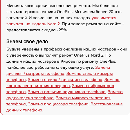
Минимальные сроки выполнения ремонта. Мы большая
сеть мастерских техники OnePlus. Мы имеем более 20 тыс.
запчастей. И возможно на наших складах
уже имеется
запчасть на модель Nord 2
. При заказе ремонта на сайте -
предоставляется скидка -25%.
Знаем свое дело
Будьте уверены в профессионализме наших мастеров - они
с уверенностью выполнят ремонт OnePlus Nord 2. По
данным наших мастеров в Кирове по ремонту OnePlus,
наиболее востребованы следующие услуги:
Замена
дисплея / матрицы телефона
,
Замена стекла камеры
телефона
,
Замена стекла / тачскрина телефона
,
Замена
контроллера питания телефона
,
Замена вибромотора
телефона
,
Замена разъема наушников телефона
,
Замена
аудиокодека телефона
,
Замена микросхем питания
телефона
,
Замена процессора телефона
,
Восстановление
данных телефона
.