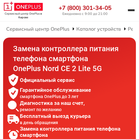
+7 (800) 301-34-05
Ежедневно с 9:00 до 21:00
Сервисный центр OnePlus
в
Кирове
Сервисный центр OnePlus
Каталог устройств
Рем
Замена контроллера питания
телефона смартфона
OnePlus Nord CE 2 Lite 5G
Официальный сервис
Гарантийное обслуживание
смартфона OnePlus до 3 лет
Диагностика за наш счет,
ремонт по желанию
Бесплатный выезд курьера
в день обращения
Замена контроллера питания телефона
смартфона