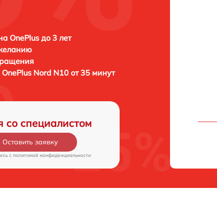
а OnePlus до 3 лет
 желанию
бращения
а
OnePlus Nord N10 от 35 минут
я со специалистом
Оставить заявку
есь c
политикой конфиденциальности