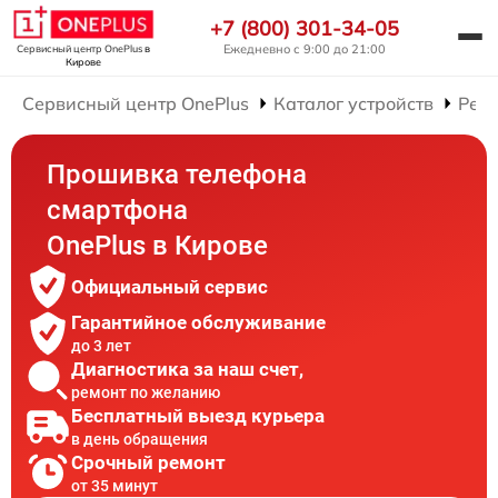
+7 (800) 301-34-05
Ежедневно с 9:00 до 21:00
Сервисный центр OnePlus
в
Кирове
Сервисный центр OnePlus
Каталог устройств
Рем
Прошивка телефона
смартфона
OnePlus в Кирове
Официальный сервис
Гарантийное обслуживание
до 3 лет
Диагностика за наш счет,
ремонт по желанию
Бесплатный выезд курьера
в день обращения
Срочный ремонт
от 35 минут